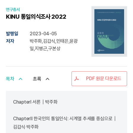
연구총서
KINU 통일의식조사 2022
발행일
2023-04-05
저자
박주화,김갑식,민태은,윤광
일,지병근,구본상
PDF 원문 다운로드
목차
초록
ChapterⅠ 서론┃박주화
ChapterⅡ 한국인의 통일인식: 시계열 추세를 중심으로┃
김갑식‧박주화