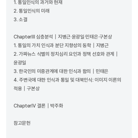
1. 통일인식의 과거와 현재
2. 통일인식의 미래
3. 소결
ChapterⅢ 심층분석┃지병근‧윤광일‧민태은‧구본상
1. 통일의 가치 인식과 분단 지향성의 동학┃지병근
2. 가짜뉴스 식별의 정치심리 요인과 정책 선호와 관계┃
윤광일
3. 한국인의 미중관계에 대한 인식과 함의┃민태은
4. 주변국에 대한 인식과 통일 및 대북인식: 이미지 이론의
적용┃구본상
ChapterⅣ 결론┃박주화
참고문헌