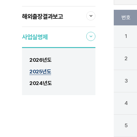
해외출장결과보고
번호
1
사업실명제
2
2026년도
2025년도
3
2024년도
4
5