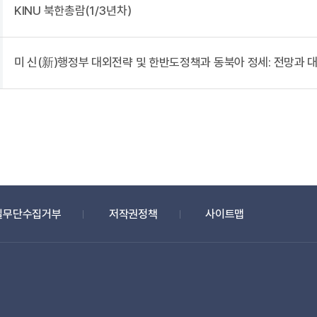
KINU 북한총람(1/3년차)
미 신(新)행정부 대외전략 및 한반도정책과 동북아 정세: 전망과 대
일무단수집거부
저작권정책
사이트맵