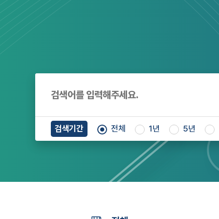
검색기간
전체
1년
5년