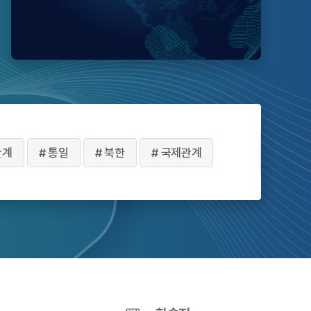
관계
통일
북한
국제관계
인권