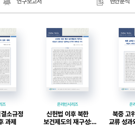
연구보고서
현안분석
리즈
온라인시리즈
온
집결소규정
신헌법 이후 북한
북중 고
후 과제
보건제도의 재구성:
교류 성과
서청송의 단편소설
과학기