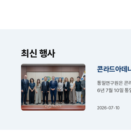
국경모델
최신 행사
콘라드아데
통일연구원은 콘라
6년 7월 10일 통
2026-07-10