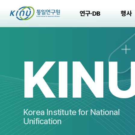
연구·DB
행사
KIN
Korea Institute for National
Unification