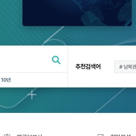
추천검색어
남북
10년
북한