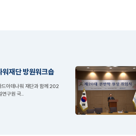
｢심장수술｣의 국가
군사협력
의료보장 서사
나워재단 방원워크숍
드아데나워 재단과 함께 202
일연구원 국..