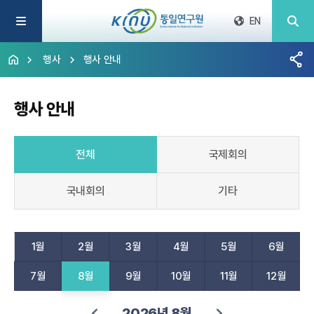
EN
행사
행사 안내
행사 안내
전체
국제회의
국내회의
기타
1월
2월
3월
4월
5월
6월
7월
8월
9월
10월
11월
12월
2026년 8월