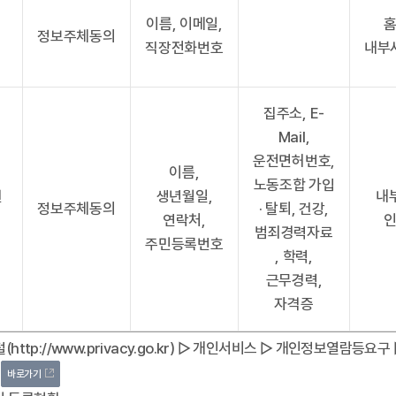
이름, 이메일,
정보주체동의
직장전화번호
내부
리
집주소, E-
Mail,
운전면허번호,
이름,
노동조합 가입
원
생년월일,
내
정보주체동의
· 탈퇴, 건강,
연락처,
범죄경력자료
주민등록번호
, 학력,
근무경력,
자격증
http://www.privacy.go.kr) ▷ 개인서비스 ▷ 개인정보열람등
바로가기