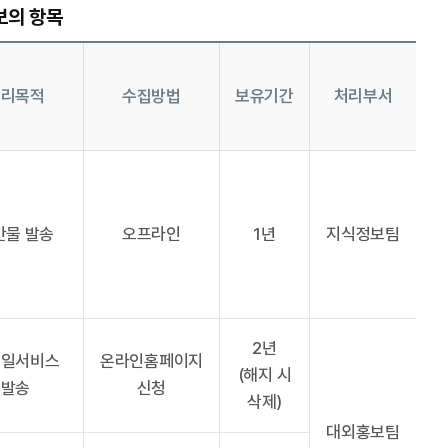
보의 항목
처리목적
수집방법
보유기간
처리부서
간물 발송
오프라인
1년
지식정보팀
2년
메일서비스
온라인홈페이지
(해지 시
발송
신청
삭제)
대외홍보팀