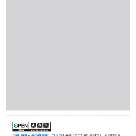
미국_국무부 국가별 인권보고서
저작물은 "공공누리" 출처표시-상업적이용