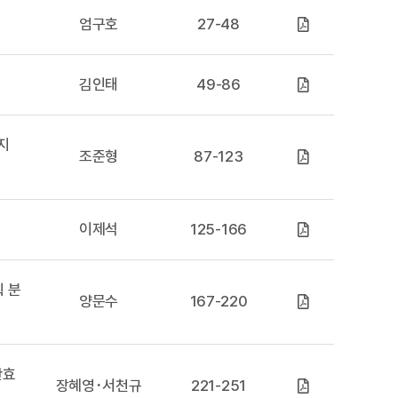
엄구호
27-48
김인태
49-86
지
조준형
87-123
이제석
125-166
획 분
양문수
167-220
산효
장혜영･서천규
221-251