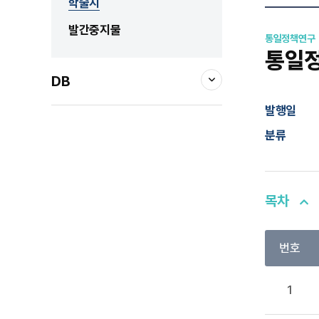
학술지
발간중지물
통일정책연구
통일정책
DB
발행일
분류
목차
번호
1