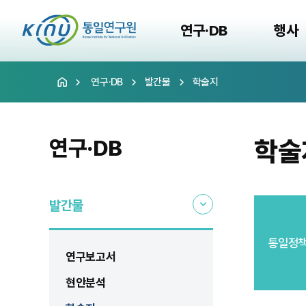
연구·DB
행사
연구·DB
발간물
학술지
연구·DB
학술
발간물
통일정
연구보고서
현안분석