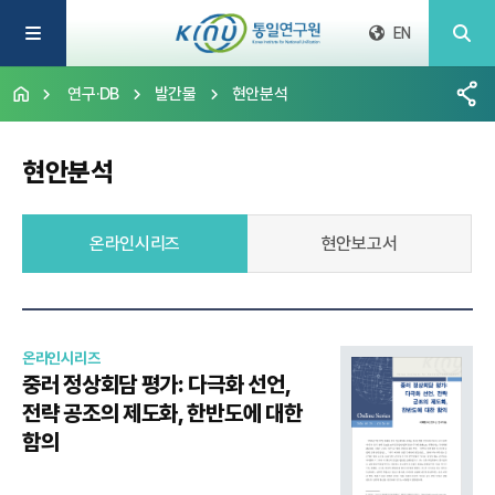
EN
연구·DB
발간물
현안분석
현안분석
온라인시리즈
현안보고서
온라인시리즈
중러 정상회담 평가: 다극화 선언,
전략 공조의 제도화, 한반도에 대한
함의